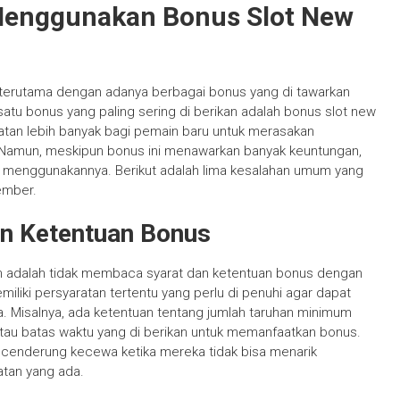
Menggunakan Bonus Slot New
r, terutama dengan adanya berbagai bonus yang di tawarkan
satu bonus yang paling sering di berikan adalah bonus slot new
an lebih banyak bagi pemain baru untuk merasakan
Namun, meskipun bonus ini menawarkan banyak keuntungan,
 menggunakannya. Berikut adalah lima kesalahan umum yang
ember.
n Ketentuan Bonus
in adalah tidak membaca syarat dan ketentuan bonus dengan
iliki persyaratan tertentu yang perlu di penuhi agar dapat
 Misalnya, ada ketentuan tentang jumlah taruhan minimum
atau batas waktu yang di berikan untuk memanfaatkan bonus.
 cenderung kecewa ketika mereka tidak bisa menarik
tan yang ada.