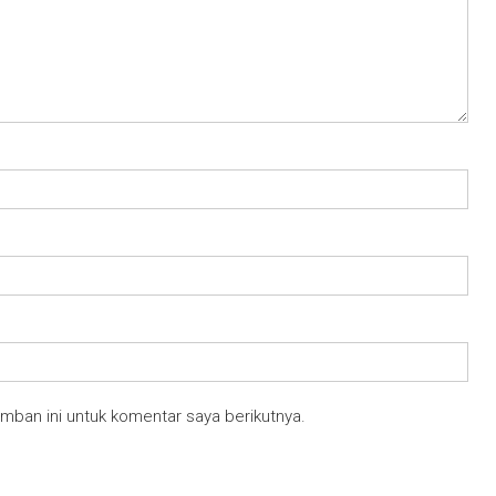
mban ini untuk komentar saya berikutnya.