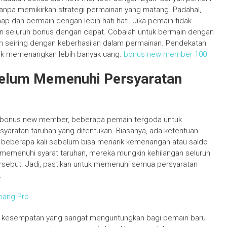
npa memikirkan strategi permainan yang matang. Padahal,
 dan bermain dengan lebih hati-hati. Jika pemain tidak
an seluruh bonus dengan cepat. Cobalah untuk bermain dengan
bah seiring dengan keberhasilan dalam permainan. Pendekatan
tuk memenangkan lebih banyak uang.
bonus new member 100
belum Memenuhi Persyaratan
bonus new member, beberapa pemain tergoda untuk
yaratan taruhan yang ditentukan. Biasanya, ada ketentuan
eberapa kali sebelum bisa menarik kemenangan atau saldo
memenuhi syarat taruhan, mereka mungkin kehilangan seluruh
rsebut. Jadi, pastikan untuk memenuhi semua persyaratan
.
pang Pro
kesempatan yang sangat menguntungkan bagi pemain baru