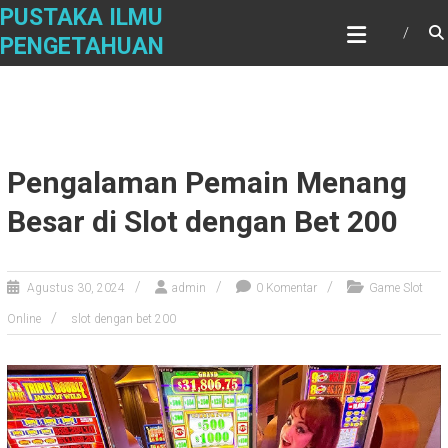
Skip
PUSTAKA ILMU
to
PENGETAHUAN
content
Pengalaman Pemain Menang
Besar di Slot dengan Bet 200
Agustus 30, 2024
admin
0 Komentar
Game Slot
Online
slot dengan bet 200