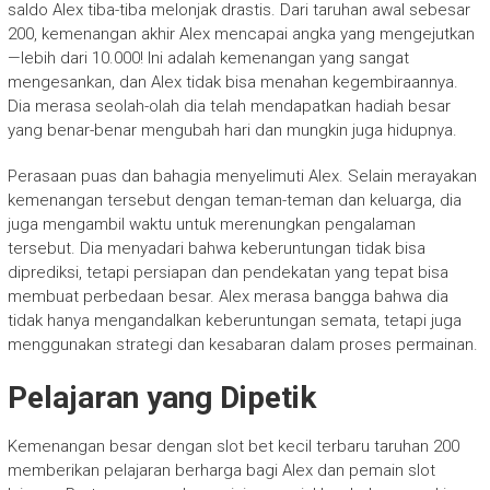
saldo Alex tiba-tiba melonjak drastis. Dari taruhan awal sebesar
200, kemenangan akhir Alex mencapai angka yang mengejutkan
—lebih dari 10.000! Ini adalah kemenangan yang sangat
mengesankan, dan Alex tidak bisa menahan kegembiraannya.
Dia merasa seolah-olah dia telah mendapatkan hadiah besar
yang benar-benar mengubah hari dan mungkin juga hidupnya.
Perasaan puas dan bahagia menyelimuti Alex. Selain merayakan
kemenangan tersebut dengan teman-teman dan keluarga, dia
juga mengambil waktu untuk merenungkan pengalaman
tersebut. Dia menyadari bahwa keberuntungan tidak bisa
diprediksi, tetapi persiapan dan pendekatan yang tepat bisa
membuat perbedaan besar. Alex merasa bangga bahwa dia
tidak hanya mengandalkan keberuntungan semata, tetapi juga
menggunakan strategi dan kesabaran dalam proses permainan.
Pelajaran yang Dipetik
Kemenangan besar dengan slot bet kecil terbaru taruhan 200
memberikan pelajaran berharga bagi Alex dan pemain slot