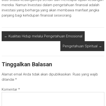
mereka. Namun Investasi dalam pengetahuan finansial adalah
investasi yang berharga yang akan membawa manfaat jangka
panjang bagi kehidupan finansial seseorang.
←
Kualitas Hidup melalui Pengetahuan Emosional
Pengetahuan Spiritual
→
Tinggalkan Balasan
Alamat email Anda tidak akan dipublikasikan.
Ruas yang wajib
ditandai
*
Komentar
*