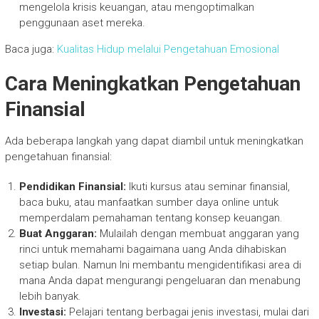
mengelola krisis keuangan, atau mengoptimalkan
penggunaan aset mereka.
Baca juga:
Kualitas Hidup melalui Pengetahuan Emosional
Cara Meningkatkan Pengetahuan
Finansial
Ada beberapa langkah yang dapat diambil untuk meningkatkan
pengetahuan finansial:
Pendidikan Finansial:
Ikuti kursus atau seminar finansial,
baca buku, atau manfaatkan sumber daya online untuk
memperdalam pemahaman tentang konsep keuangan.
Buat Anggaran:
Mulailah dengan membuat anggaran yang
rinci untuk memahami bagaimana uang Anda dihabiskan
setiap bulan. Namun Ini membantu mengidentifikasi area di
mana Anda dapat mengurangi pengeluaran dan menabung
lebih banyak.
Investasi:
Pelajari tentang berbagai jenis investasi, mulai dari