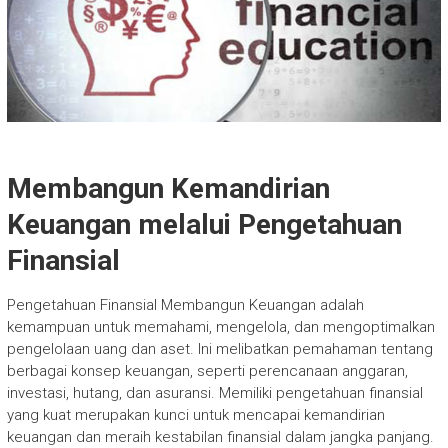
Membangun Kemandirian
Keuangan melalui Pengetahuan
Finansial
Pengetahuan Finansial Membangun Keuangan adalah
kemampuan untuk memahami, mengelola, dan mengoptimalkan
pengelolaan uang dan aset. Ini melibatkan pemahaman tentang
berbagai konsep keuangan, seperti perencanaan anggaran,
investasi, hutang, dan asuransi. Memiliki pengetahuan finansial
yang kuat merupakan kunci untuk mencapai kemandirian
keuangan dan meraih kestabilan finansial dalam jangka panjang.