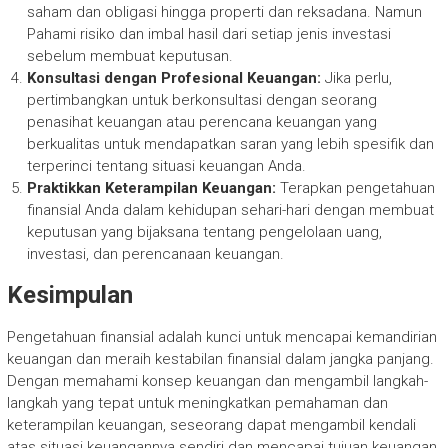
saham dan obligasi hingga properti dan reksadana. Namun
Pahami risiko dan imbal hasil dari setiap jenis investasi
sebelum membuat keputusan.
Konsultasi dengan Profesional Keuangan:
Jika perlu,
pertimbangkan untuk berkonsultasi dengan seorang
penasihat keuangan atau perencana keuangan yang
berkualitas untuk mendapatkan saran yang lebih spesifik dan
terperinci tentang situasi keuangan Anda.
Praktikkan Keterampilan Keuangan:
Terapkan pengetahuan
finansial Anda dalam kehidupan sehari-hari dengan membuat
keputusan yang bijaksana tentang pengelolaan uang,
investasi, dan perencanaan keuangan.
Kesimpulan
Pengetahuan finansial adalah kunci untuk mencapai kemandirian
keuangan dan meraih kestabilan finansial dalam jangka panjang.
Dengan memahami konsep keuangan dan mengambil langkah-
langkah yang tepat untuk meningkatkan pemahaman dan
keterampilan keuangan, seseorang dapat mengambil kendali
atas situasi keuangannya sendiri dan mencapai tujuan keuangan