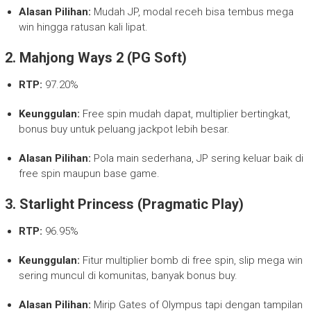
Alasan Pilihan:
Mudah JP, modal receh bisa tembus mega
win hingga ratusan kali lipat.
2.
Mahjong Ways 2 (PG Soft)
RTP:
97.20%
Keunggulan:
Free spin mudah dapat, multiplier bertingkat,
bonus buy untuk peluang jackpot lebih besar.
Alasan Pilihan:
Pola main sederhana, JP sering keluar baik di
free spin maupun base game.
3.
Starlight Princess (Pragmatic Play)
RTP:
96.95%
Keunggulan:
Fitur multiplier bomb di free spin, slip mega win
sering muncul di komunitas, banyak bonus buy.
Alasan Pilihan:
Mirip Gates of Olympus tapi dengan tampilan