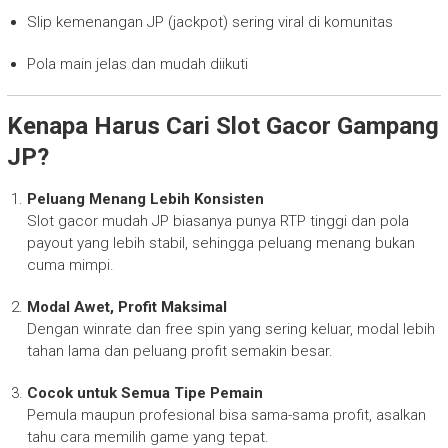
Slip kemenangan JP (jackpot) sering viral di komunitas
Pola main jelas dan mudah diikuti
Kenapa Harus Cari Slot Gacor Gampang
JP?
Peluang Menang Lebih Konsisten
Slot gacor mudah JP biasanya punya RTP tinggi dan pola
payout yang lebih stabil, sehingga peluang menang bukan
cuma mimpi.
Modal Awet, Profit Maksimal
Dengan winrate dan free spin yang sering keluar, modal lebih
tahan lama dan peluang profit semakin besar.
Cocok untuk Semua Tipe Pemain
Pemula maupun profesional bisa sama-sama profit, asalkan
tahu cara memilih game yang tepat.