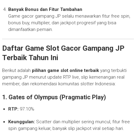
Banyak Bonus dan Fitur Tambahan
Game gacor gampang JP selalu menawarkan fitur free spin,
bonus buy, multiplier, dan jackpot progresif yang bisa
dimanfaatkan pemain.
Daftar Game Slot Gacor Gampang JP
Terbaik Tahun Ini
Berikut adalah
pilihan game slot online terbaik
yang terbukti
gampang JP menurut update RTP live, slip kemenangan real
member, dan rekomendasi komunitas slotter Indonesia:
1.
Gates of Olympus (Pragmatic Play)
RTP:
97.10%
Keunggulan:
Scatter dan multiplier sering muncul, fitur free
spin gampang keluar, banyak slip jackpot viral setiap hari.