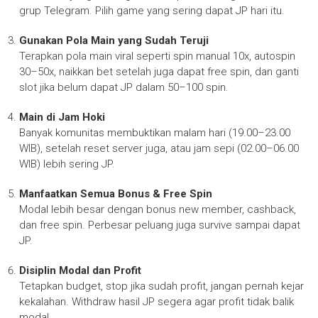
grup Telegram. Pilih game yang sering dapat JP hari itu.
Gunakan Pola Main yang Sudah Teruji
Terapkan pola main viral seperti spin manual 10x, autospin
30–50x, naikkan bet setelah juga dapat free spin, dan ganti
slot jika belum dapat JP dalam 50–100 spin.
Main di Jam Hoki
Banyak komunitas membuktikan malam hari (19.00–23.00
WIB), setelah reset server juga, atau jam sepi (02.00–06.00
WIB) lebih sering JP.
Manfaatkan Semua Bonus & Free Spin
Modal lebih besar dengan bonus new member, cashback,
dan free spin. Perbesar peluang juga survive sampai dapat
JP.
Disiplin Modal dan Profit
Tetapkan budget, stop jika sudah profit, jangan pernah kejar
kekalahan. Withdraw hasil JP segera agar profit tidak balik
modal.