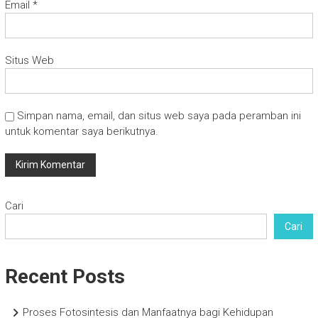
Email
*
Situs Web
Simpan nama, email, dan situs web saya pada peramban ini
untuk komentar saya berikutnya.
Cari
Cari
Recent Posts
Proses Fotosintesis dan Manfaatnya bagi Kehidupan