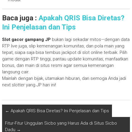
Baca juga :
Apakah QRIS Bisa Diretas?
Ini Penjelasan dan Tips
Slot gacor gampang JP
bukan lagi sekadar mitos—dengan data
RTP live juga, slip kemenangan komunitas, dan pola main yang
tepat, siapa saja bisa tembus jackpot di slot online terbaik. Pilih
game dengan RTP tinggi, pantau update komunitas, manfaatkan
bonus, dan main di situs resmi agar semua kemenangan
langsung cair.
Mainlah dengan bijak, utamakan hiburan, dan semoga Anda jadi
next slotter yang JP hari ini!
←
Apakah QRIS Bisa Diretas? Ini Penjelasan dan Tips
Fitur-Fitur Unggulan Sicbo yang Harus Ada di Situs Sicbo
Dadu
→