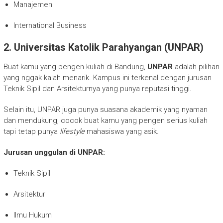
Manajemen
International Business
2. Universitas Katolik Parahyangan (UNPAR)
Buat kamu yang pengen kuliah di Bandung,
UNPAR
adalah pilihan
yang nggak kalah menarik. Kampus ini terkenal dengan jurusan
Teknik Sipil dan Arsitekturnya yang punya reputasi tinggi.
Selain itu, UNPAR juga punya suasana akademik yang nyaman
dan mendukung, cocok buat kamu yang pengen serius kuliah
tapi tetap punya
lifestyle
mahasiswa yang asik.
Jurusan unggulan di UNPAR:
Teknik Sipil
Arsitektur
Ilmu Hukum