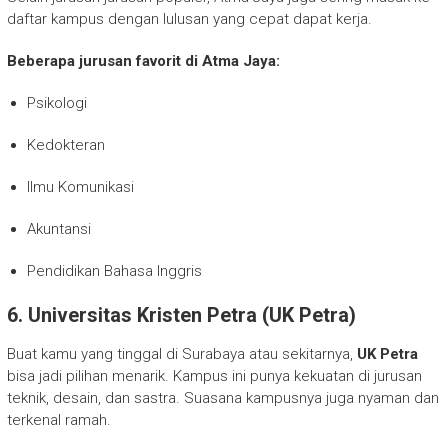
daftar kampus dengan lulusan yang cepat dapat kerja.
Beberapa jurusan favorit di Atma Jaya:
Psikologi
Kedokteran
Ilmu Komunikasi
Akuntansi
Pendidikan Bahasa Inggris
6. Universitas Kristen Petra (UK Petra)
Buat kamu yang tinggal di Surabaya atau sekitarnya,
UK Petra
bisa jadi pilihan menarik. Kampus ini punya kekuatan di jurusan
teknik, desain, dan sastra. Suasana kampusnya juga nyaman dan
terkenal ramah.