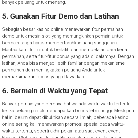
banyak peluang untuk menang.
5. Gunakan Fitur Demo dan Latihan
Sebagian besar kasino online menawarkan fitur permainan
demo untuk mesin slot, yang memungkinkan pemain untuk
bermain tanpa harus mempertaruhkan uang sungguhan.
Manfaatkan fitur ini untuk berlatih dan mempelajari cara kerja
permainan, serta fitur-fitur bonus yang ada di dalamnya. Dengan
latihan, Anda bisa menjadi lebih familiar dengan mekanisme
permainan dan meningkatkan peluang Anda untuk
memaksimalkan bonus yang ditawarkan.
6. Bermain di Waktu yang Tepat
Banyak pemain yang percaya bahwa ada waktu-waktu tertentu
ketika peluang untuk mendapatkan bonus lebih tinggi. Meskipun
hal ini belum dapat dibuktikan secara ilmiah, beberapa kasino
online sering kali menawarkan promosi spesial pada waktu-
waktu tertentu, seperti akhir pekan atau saat event-event
khusus. Oleh karena itu, pastikan untuk mengikuti kalender