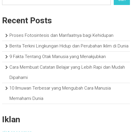
Recent Posts
Proses Fotosintesis dan Manfaatnya bagi Kehidupan
Berita Terkini Lingkungan Hidup dan Perubahan Iklim di Dunia
9 Fakta Tentang Otak Manusia yang Menakjubkan
Cara Membuat Catatan Belajar yang Lebih Rapi dan Mudah
Dipahami
10 Ilmuwan Terbesar yang Mengubah Cara Manusia
Memahami Dunia
Iklan