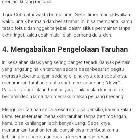
menjadi kurang rasional.
Tips
: Coba atur waktu bermainmu. Setel timer atau jadwalkan
waktu untuk bermain dan beristirahat. Ini bisa membantu kamu
tetap fokus dan nggak terjebak dalam siklus permainan tanpa
akhir. Ingat, kalau udah mulai lelah, berhenti dulu, deh.
4.
Mengabaikan Pengelolaan Taruhan
Ini kesalahan klasik yang sering banget terjadi. Banyak pemain
yang langsung naikin taruhan secara besar-besaran begitu
merasa keberuntungan sedang di pihaknya, atau sebaliknya,
menurunkan taruhan drastis saat mereka sedang “down”.
Padahal, pengelolaan taruhan yang baik adalah kunci untuk
bertahan lebih lama dan memaksimalkan peluang menang.
Mengubah taruhan secara ekstrem bisa berisiko, karena kalau
kamu terus-terusan menaikkan taruhan tanpa pertimbangan,
kamu bisa kehilangan lebih banyak uang. Sebaliknya,
menurunkan taruhan terlalu banyak bisa membuat kamu
kehilangan kesempatan meraih kemenangan besar.