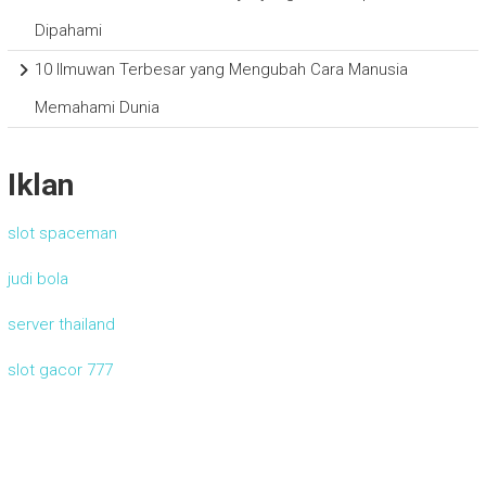
Dipahami
10 Ilmuwan Terbesar yang Mengubah Cara Manusia
Memahami Dunia
Iklan
slot spaceman
judi bola
server thailand
slot gacor 777