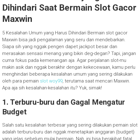
Dihindari Saat Bermain Slot Gacor
Maxwin
5 Kesalahan Umum yang Harus Dihindari Bermain slot gacor
Maxwin bisa jadi pengalaman yang seru dan mendebarkan.
Siapa sih yang nggak pengen dapet jackpot besar dan
merasakan sensasi menang yang bikin deg-degan? Tapi, jangan
cuma fokus pada kemenangan aja. Agar perjalanan slot-mu
makin asik dan nggak berakhir dengan kekecewaan, kamu perlu
menghindari beberapa kesalahan umum yang sering dilakukan
oleh para pemain
slot woy99
, terutama saat mencari Maxwin.
Apa aja sih kesalahan-kesalahan itu? Yuk, simak!
1.
Terburu-buru dan Gagal Mengatur
Budget
Salah satu kesalahan terbesar yang sering dilakukan pemain slot
adalah terburu-buru dan nggak menetapkan anggaran (budget)
yang jelas sebelum mulai bermain. Nah, ini bisa berakibat fatal,