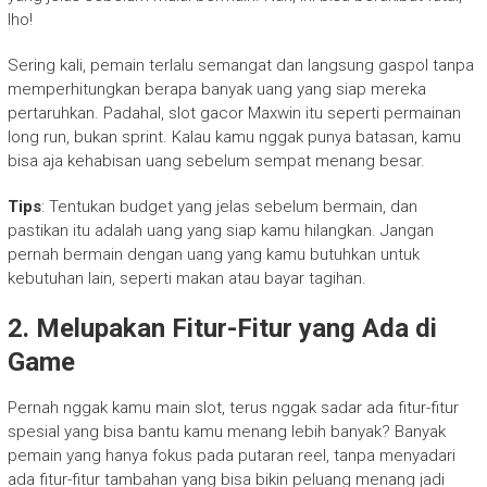
lho!
Sering kali, pemain terlalu semangat dan langsung gaspol tanpa
memperhitungkan berapa banyak uang yang siap mereka
pertaruhkan. Padahal, slot gacor Maxwin itu seperti permainan
long run, bukan sprint. Kalau kamu nggak punya batasan, kamu
bisa aja kehabisan uang sebelum sempat menang besar.
Tips
: Tentukan budget yang jelas sebelum bermain, dan
pastikan itu adalah uang yang siap kamu hilangkan. Jangan
pernah bermain dengan uang yang kamu butuhkan untuk
kebutuhan lain, seperti makan atau bayar tagihan.
2.
Melupakan Fitur-Fitur yang Ada di
Game
Pernah nggak kamu main slot, terus nggak sadar ada fitur-fitur
spesial yang bisa bantu kamu menang lebih banyak? Banyak
pemain yang hanya fokus pada putaran reel, tanpa menyadari
ada fitur-fitur tambahan yang bisa bikin peluang menang jadi