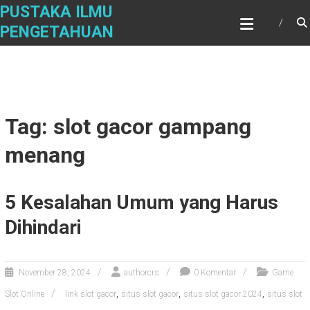
Skip
PUSTAKA ILMU
to
PENGETAHUAN
content
Tag: slot gacor gampang
menang
5 Kesalahan Umum yang Harus
Dihindari
November 28, 2024
authorcrs
0 Komentar
Game
,
,
,
Slot Online
link slot gacor
situs slot gacor
situs slot gacor 2024
situs slot