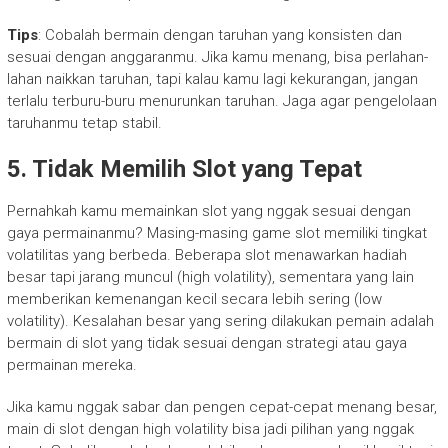
Tips
: Cobalah bermain dengan taruhan yang konsisten dan
sesuai dengan anggaranmu. Jika kamu menang, bisa perlahan-
lahan naikkan taruhan, tapi kalau kamu lagi kekurangan, jangan
terlalu terburu-buru menurunkan taruhan. Jaga agar pengelolaan
taruhanmu tetap stabil.
5.
Tidak Memilih Slot yang Tepat
Pernahkah kamu memainkan slot yang nggak sesuai dengan
gaya permainanmu? Masing-masing game slot memiliki tingkat
volatilitas yang berbeda. Beberapa slot menawarkan hadiah
besar tapi jarang muncul (high volatility), sementara yang lain
memberikan kemenangan kecil secara lebih sering (low
volatility). Kesalahan besar yang sering dilakukan pemain adalah
bermain di slot yang tidak sesuai dengan strategi atau gaya
permainan mereka.
Jika kamu nggak sabar dan pengen cepat-cepat menang besar,
main di slot dengan high volatility bisa jadi pilihan yang nggak