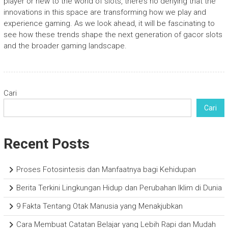
player or new to the world of slots, there’s no denying that the
innovations in this space are transforming how we play and
experience gaming. As we look ahead, it will be fascinating to
see how these trends shape the next generation of gacor slots
and the broader gaming landscape.
Cari
Cari
Recent Posts
Proses Fotosintesis dan Manfaatnya bagi Kehidupan
Berita Terkini Lingkungan Hidup dan Perubahan Iklim di Dunia
9 Fakta Tentang Otak Manusia yang Menakjubkan
Cara Membuat Catatan Belajar yang Lebih Rapi dan Mudah