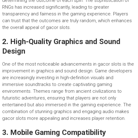
determining the outcome of each spin. The sophistication of
RNGs has increased significantly, leading to greater
transparency and fairness in the gaming experience. Players
can trust that the outcomes are truly random, which enhances
the overall appeal of gacor slots.
2. High-Quality Graphics and Sound
Design
One of the most noticeable advancements in gacor slots is the
improvement in graphics and sound design. Game developers
are increasingly investing in high-definition visuals and
immersive soundtracks to create captivating gaming
environments. Themes range from ancient civilizations to
futuristic adventures, ensuring that players are not only
entertained but also immersed in the gaming experience. The
combination of stunning graphics and engaging audio makes
gacor slots more appealing and increases player retention.
3. Mobile Gaming Compatibility