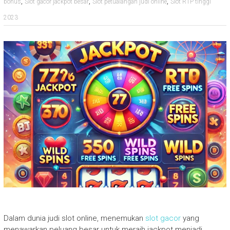
,
,
,
bonus
Slot gacor jackpot besar
Slot petualangan judi online
Slot RTP tinggi
2023
Dalam dunia judi slot online, menemukan
slot gacor
yang
menawarkan peluang besar untuk meraih jackpot menjadi