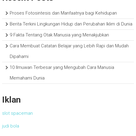
Proses Fotosintesis dan Manfaatnya bagi Kehidupan
Berita Terkini Lingkungan Hidup dan Perubahan Iklim di Dunia
9 Fakta Tentang Otak Manusia yang Menakjubkan
Cara Membuat Catatan Belajar yang Lebih Rapi dan Mudah
Dipahami
10 Ilmuwan Terbesar yang Mengubah Cara Manusia
Memahami Dunia
Iklan
slot spaceman
judi bola