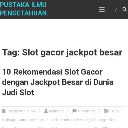
Skip
PUSTAKA ILMU
to
PENGETAHUAN
content
Tag: Slot gacor jackpot besar
10 Rekomendasi Slot Gacor
dengan Jackpot Besar di Dunia
Judi Slot
November 2, 2024
authorcrs
0 Komentar
Game
,
,
Olahraga
Game Slot Online
Rekomendasi slot online
Slot dengan fitur