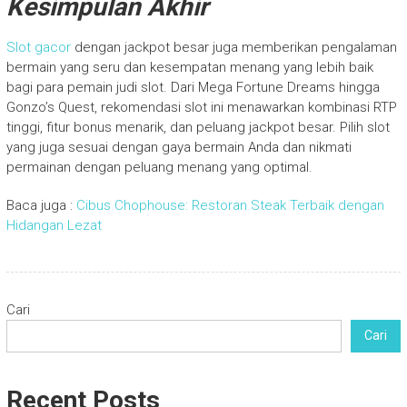
Kesimpulan Akhir
Slot gacor
dengan jackpot besar juga memberikan pengalaman
bermain yang seru dan kesempatan menang yang lebih baik
bagi para pemain judi slot. Dari Mega Fortune Dreams hingga
Gonzo’s Quest, rekomendasi slot ini menawarkan kombinasi RTP
tinggi, fitur bonus menarik, dan peluang jackpot besar. Pilih slot
yang juga sesuai dengan gaya bermain Anda dan nikmati
permainan dengan peluang menang yang optimal.
Baca juga :
Cibus Chophouse: Restoran Steak Terbaik dengan
Hidangan Lezat
Cari
Cari
Recent Posts