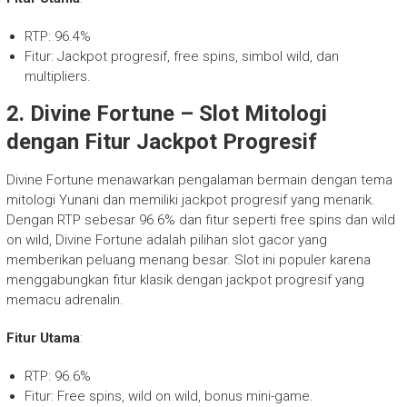
RTP: 96.4%
Fitur: Jackpot progresif, free spins, simbol wild, dan
multipliers.
2.
Divine Fortune – Slot Mitologi
dengan Fitur Jackpot Progresif
Divine Fortune menawarkan pengalaman bermain dengan tema
mitologi Yunani dan memiliki jackpot progresif yang menarik.
Dengan RTP sebesar 96.6% dan fitur seperti free spins dan wild
on wild, Divine Fortune adalah pilihan slot gacor yang
memberikan peluang menang besar. Slot ini populer karena
menggabungkan fitur klasik dengan jackpot progresif yang
memacu adrenalin.
Fitur Utama
:
RTP: 96.6%
Fitur: Free spins, wild on wild, bonus mini-game.