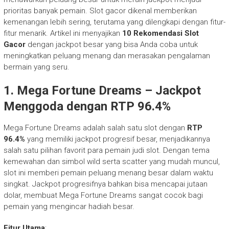
prioritas banyak pemain. Slot gacor dikenal memberikan
kemenangan lebih sering, terutama yang dilengkapi dengan fitur-
fitur menarik. Artikel ini menyajikan
10 Rekomendasi Slot
Gacor
dengan jackpot besar yang bisa Anda coba untuk
meningkatkan peluang menang dan merasakan pengalaman
bermain yang seru.
1.
Mega Fortune Dreams – Jackpot
Menggoda dengan RTP 96.4%
Mega Fortune Dreams adalah salah satu slot dengan
RTP
96.4%
yang memiliki jackpot progresif besar, menjadikannya
salah satu pilihan favorit para pemain judi slot. Dengan tema
kemewahan dan simbol wild serta scatter yang mudah muncul,
slot ini memberi pemain peluang menang besar dalam waktu
singkat. Jackpot progresifnya bahkan bisa mencapai jutaan
dolar, membuat Mega Fortune Dreams sangat cocok bagi
pemain yang mengincar hadiah besar.
Fitur Utama
: