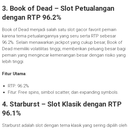
3.
Book of Dead – Slot Petualangan
dengan RTP 96.2%
Book of Dead menjadi salah satu slot gacor favorit pemain
karena tema petualangannya yang seru serta RTP sebesar
96.2%. Selain menawarkan jackpot yang cukup besar, Book of
Dead memiliki volatilitas tinggi, memberikan peluang besar bagi
pemain yang mengincar kemenangan besar dengan risiko yang
lebih tinggi.
Fitur Utama
:
RTP: 96.2%
Fitur: Free spins, simbol scatter, dan expanding symbols.
4.
Starburst – Slot Klasik dengan RTP
96.1%
Starburst adalah slot dengan tema klasik yang sering dipilih oleh