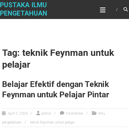
Skip
PUSTAKA ILMU
to
PENGETAHUAN
content
Tag: teknik Feynman untuk
pelajar
Belajar Efektif dengan Teknik
Feynman untuk Pelajar Pintar
April 2, 2026
admin
0 Komentar
Ilmu
pengetahuan
teknik Feynman untuk pelajar