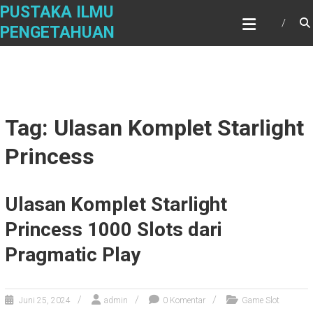
Skip
PUSTAKA ILMU
to
PENGETAHUAN
content
Tag: Ulasan Komplet Starlight
Princess
Ulasan Komplet Starlight
Princess 1000 Slots dari
Pragmatic Play
Juni 25, 2024
admin
0 Komentar
Game Slot