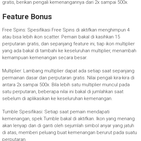
gratis, berikan pengali kemenangannya dari 2x sampai 500x.
Feature Bonus
Free Spins: Spesifikasi Free Spins di aktifkan menghimpun 4
atau bisa lebih ikon scatter. Pemain bakal di kasihkan 15
perputaran gratis, dan sepanjang feature ini, tiap ikon multiplier
yang ada bakal di tambahi ke keseluruhan multiplier, menambah
kemampuan kemenangan secara besar.
Multiplier: Lambang multiplier dapat ada setiap saat sepanjang
permainan dasar dan perputaran gratis. Nilai pengali kira-kira di
antara 2x sampai 500x. Bila lebih satu multiplier muncul pada
satu perputaran, beberapa nilai ini bakal di jumlahkan saat
sebelum di aplikasikan ke keseluruhan kemenangan.
Tumble Spesifikasi: Setiap saat pemain mendapati
kemenangan, spek Tumble bakal di aktifkan. Ikon yang menang
akan lenyap dan di ganti oleh sejumlah simbol anyar yang jatuh
di atas, memberi peluang buat kemenangan berurut pada suatu
perputaran.