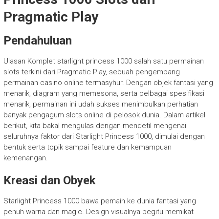
Pragmatic Play
Pendahuluan
Ulasan Komplet starlight princess 1000 salah satu permainan
slots terkini dari Pragmatic Play, sebuah pengembang
permainan casino online termasyhur. Dengan objek fantasi yang
menarik, diagram yang memesona, serta pelbagai spesifikasi
menarik, permainan ini udah sukses menimbulkan perhatian
banyak pengagum slots online di pelosok dunia. Dalam artikel
berikut, kita bakal mengulas dengan mendetil mengenai
seluruhnya faktor dari Starlight Princess 1000, dimulai dengan
bentuk serta topik sampai feature dan kemampuan
kemenangan.
Kreasi dan Obyek
Starlight Princess 1000 bawa pemain ke dunia fantasi yang
penuh warna dan magic. Design visualnya begitu memikat