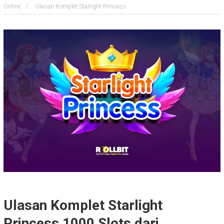
Online
Ulasan Komplet Starlight Princess
Ulasan Komplet Starlight
Princess 1000 Slots dari