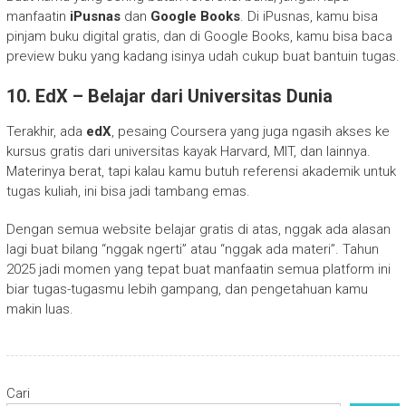
manfaatin
iPusnas
dan
Google Books
. Di iPusnas, kamu bisa
pinjam buku digital gratis, dan di Google Books, kamu bisa baca
preview buku yang kadang isinya udah cukup buat bantuin tugas.
10.
EdX – Belajar dari Universitas Dunia
Terakhir, ada
edX
, pesaing Coursera yang juga ngasih akses ke
kursus gratis dari universitas kayak Harvard, MIT, dan lainnya.
Materinya berat, tapi kalau kamu butuh referensi akademik untuk
tugas kuliah, ini bisa jadi tambang emas.
Dengan semua website belajar gratis di atas, nggak ada alasan
lagi buat bilang “nggak ngerti” atau “nggak ada materi”. Tahun
2025 jadi momen yang tepat buat manfaatin semua platform ini
biar tugas-tugasmu lebih gampang, dan pengetahuan kamu
makin luas.
Cari