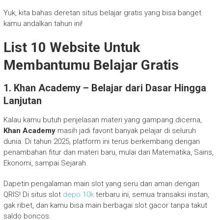
Yuk, kita bahas deretan situs belajar gratis yang bisa banget
kamu andalkan tahun ini!
List 10 Website Untuk
Membantumu Belajar Gratis
1.
Khan Academy – Belajar dari Dasar Hingga
Lanjutan
Kalau kamu butuh penjelasan materi yang gampang dicerna,
Khan Academy
masih jadi favorit banyak pelajar di seluruh
dunia. Di tahun 2025, platform ini terus berkembang dengan
penambahan fitur dan materi baru, mulai dari Matematika, Sains,
Ekonomi, sampai Sejarah.
Dapetin pengalaman main slot yang seru dan aman dengan
QRIS! Di situs slot
depo 10k
terbaru ini, semua transaksi instan,
gak ribet, dan kamu bisa main berbagai slot gacor tanpa takut
saldo boncos.