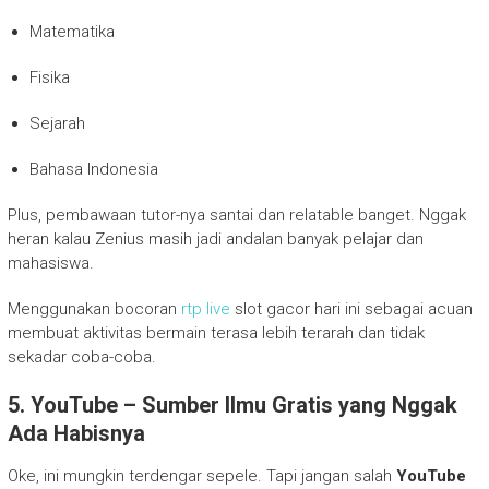
Matematika
Fisika
Sejarah
Bahasa Indonesia
Plus, pembawaan tutor-nya santai dan relatable banget. Nggak
heran kalau Zenius masih jadi andalan banyak pelajar dan
mahasiswa.
Menggunakan bocoran
rtp live
slot gacor hari ini sebagai acuan
membuat aktivitas bermain terasa lebih terarah dan tidak
sekadar coba-coba.
5.
YouTube – Sumber Ilmu Gratis yang Nggak
Ada Habisnya
Oke, ini mungkin terdengar sepele. Tapi jangan salah
YouTube