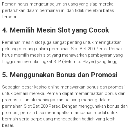
Pemain harus mengatur sejumlah uang yang siap mereka
pertaruhkan dalam permainan ini dan tidak melebihi batas
tersebut.
4.
Memilih Mesin Slot yang Cocok
Pemilihan mesin slot juga sangat penting untuk meningkatkan
peluang menang dalam permainan Slot Bet 200 Perak. Pemain
harus memilih mesin slot yang menawarkan pembayaran yang
tinggi dan memiliki tingkat RTP (Return to Player) yang tinggi.
5.
Menggunakan Bonus dan Promosi
Sebagian besar kasino online menawarkan bonus dan promosi
untuk pemain mereka. Pemain dapat memanfaatkan bonus dan
promosi ini untuk meningkatkan peluang menang dalam
permainan Slot Bet 200 Perak. Dengan menggunakan bonus dan
promosi, pemain bisa mendapatkan tambahan modal untuk
bermain serta berpeluang mendapatkan hadiah yang lebih
besar.