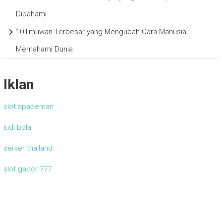
Dipahami
10 Ilmuwan Terbesar yang Mengubah Cara Manusia
Memahami Dunia
Iklan
slot spaceman
judi bola
server thailand
slot gacor 777