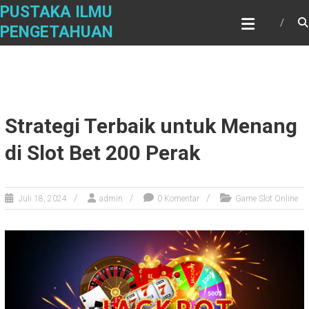
Skip
PUSTAKA ILMU
to
PENGETAHUAN
content
Strategi Terbaik untuk Menang
di Slot Bet 200 Perak
Juli 18, 2024
admin
0 Komentar
Game Slot Online