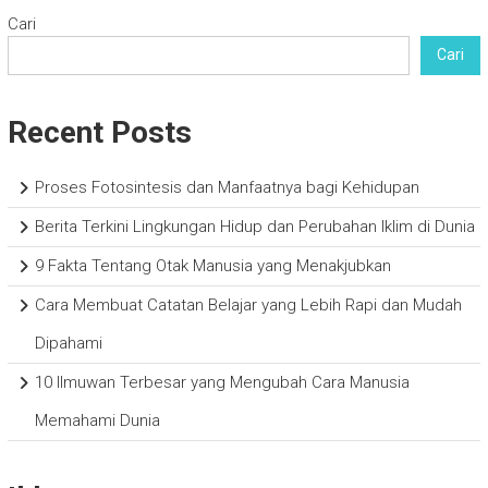
Cari
Cari
Recent Posts
Proses Fotosintesis dan Manfaatnya bagi Kehidupan
Berita Terkini Lingkungan Hidup dan Perubahan Iklim di Dunia
9 Fakta Tentang Otak Manusia yang Menakjubkan
Cara Membuat Catatan Belajar yang Lebih Rapi dan Mudah
Dipahami
10 Ilmuwan Terbesar yang Mengubah Cara Manusia
Memahami Dunia