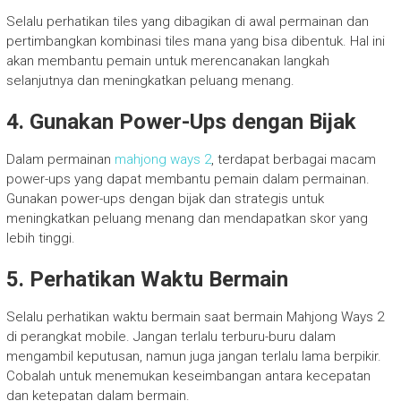
Selalu perhatikan tiles yang dibagikan di awal permainan dan
pertimbangkan kombinasi tiles mana yang bisa dibentuk. Hal ini
akan membantu pemain untuk merencanakan langkah
selanjutnya dan meningkatkan peluang menang.
4.
Gunakan Power-Ups dengan Bijak
Dalam permainan
mahjong ways 2
, terdapat berbagai macam
power-ups yang dapat membantu pemain dalam permainan.
Gunakan power-ups dengan bijak dan strategis untuk
meningkatkan peluang menang dan mendapatkan skor yang
lebih tinggi.
5.
Perhatikan Waktu Bermain
Selalu perhatikan waktu bermain saat bermain Mahjong Ways 2
di perangkat mobile. Jangan terlalu terburu-buru dalam
mengambil keputusan, namun juga jangan terlalu lama berpikir.
Cobalah untuk menemukan keseimbangan antara kecepatan
dan ketepatan dalam bermain.