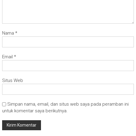
Nama
*
Email
*
Situs Web
Simpan nama, email, dan situs web saya pada peramban ini
untuk komentar saya berikutnya.