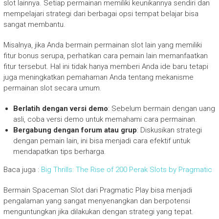
slot lainnya. Setiap permainan memiliki keunikannya sendiri dan
mempelajari strategi dari berbagai opsi tempat belajar bisa
sangat membantu.
Misalnya, jika Anda bermain permainan slot lain yang memiliki
fitur bonus serupa, perhatikan cara pemain lain memanfaatkan
fitur tersebut. Hal ini tidak hanya memberi Anda ide baru tetapi
juga meningkatkan pemahaman Anda tentang mekanisme
permainan slot secara umum.
Berlatih dengan versi demo
: Sebelum bermain dengan uang
asli, coba versi demo untuk memahami cara permainan.
Bergabung dengan forum atau grup
: Diskusikan strategi
dengan pemain lain, ini bisa menjadi cara efektif untuk
mendapatkan tips berharga.
Baca juga :
Big Thrills: The Rise of 200 Perak Slots by Pragmatic
Bermain Spaceman Slot dari Pragmatic Play bisa menjadi
pengalaman yang sangat menyenangkan dan berpotensi
menguntungkan jika dilakukan dengan strategi yang tepat.