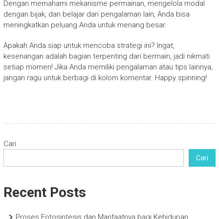
Dengan memahami mekanisme permainan, mengelola modal
dengan bijak, dan belajar dari pengalaman lain, Anda bisa
meningkatkan peluang Anda untuk menang besar.
Apakah Anda siap untuk mencoba strategi ini? Ingat,
kesenangan adalah bagian terpenting dari bermain, jadi nikmati
setiap momen! Jika Anda memiliki pengalaman atau tips lainnya,
jangan ragu untuk berbagi di kolom komentar. Happy spinning!
Cari
Cari
Recent Posts
Proses Fotosintesis dan Manfaatnya bagi Kehidupan