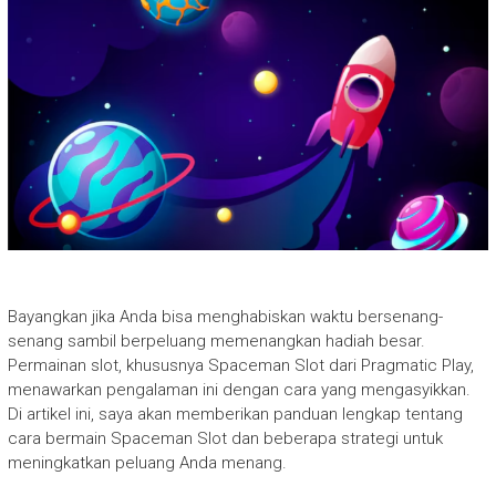
Bayangkan jika Anda bisa menghabiskan waktu bersenang-
senang sambil berpeluang memenangkan hadiah besar.
Permainan slot, khususnya Spaceman Slot dari Pragmatic Play,
menawarkan pengalaman ini dengan cara yang mengasyikkan.
Di artikel ini, saya akan memberikan panduan lengkap tentang
cara bermain Spaceman Slot dan beberapa strategi untuk
meningkatkan peluang Anda menang.