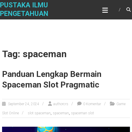
Skip
PUSTAKA ILMU
to
PENGETAHUAN
content
Tag: spaceman
Panduan Lengkap Bermain
Spaceman Slot Pragmatic
September 24, 2024
authorcrs
0 Komentar
Game
,
,
Slot Online
slot spaceman
spaceman
spaceman slot