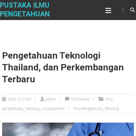
Skip
PUSTAKA ILMU
to
PENGETAHUAN
content
Pengetahuan Teknologi
Thailand, dan Perkembangan
Terbaru
April 14, 2024
admin
0 Komentar
Ilmu
,
,
,
pengetahuan
Teknologi
Uncategorized
Ilmu Pengetahuan
Teknologi